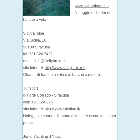
www.sailingteam.biz
Noleggio e charter di
barche a vela.
Sicily Broker
Via Sicilia, 16
96100 Siracusa
tel: 331.326.7431
email: info@sicilybroker.it
sito internet:
http://www.sicilybroker.it
Charter di barche a vela o di barche a motore.
Turistfort
di Forte Corrado - Siracusa
cell: 3383650276
sito internet:
http://www.turistfort.it/
Noleggio e charter di imbarcazioni per escursioni o per
pesca.
Jonio Yachting J Y s.c.