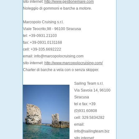
sito internet:
http://www.gestionemare.com
Noleggio di gommoni e barche a motore.
Marcopolo Cruising s.r.l.
Viale Teocrito,98 - 96100 Siracusa
tel: +39-0931.21103
fax: +39-0931.0131168
cell: +39-335.6692222
email: info@marcopolocruising.com
sito internet:
http://www.marcopolocruising.com/
Charter di barche a vela con o senza skipper.
Sailing Team s.r.l.
Via Savoia 14, 96100
Siracusa
tel e fax: +39
(0)931.60808
cell: 329.5834282
email:
info@sailingteam.biz
sito internet: