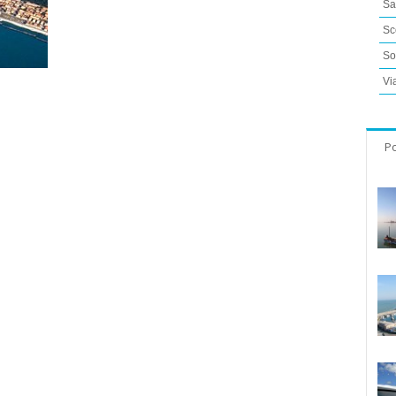
Sa
Sc
So
Vi
Po