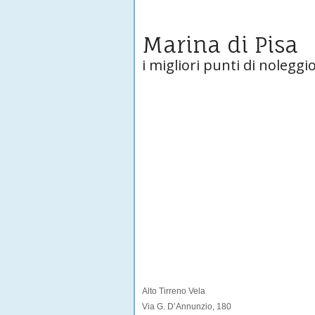
Marina di Pisa
i migliori punti di noleggi
Alto Tirreno Vela
Via G. D’Annunzio, 180