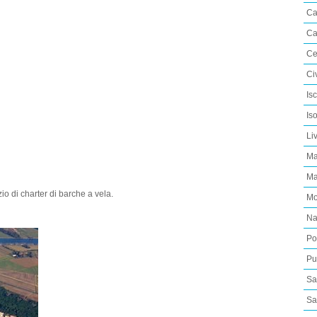
Ca
Ca
Ce
Ci
Is
Is
Li
Ma
Ma
izio di charter di barche a vela.
Mo
Na
Po
Pu
Sa
Sa